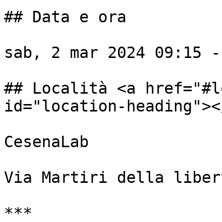
## Data e ora

sab, 2 mar 2024 09:15 -
## Località <a href="#l
id="location-heading"></
CesenaLab

Via Martiri della liber
***
