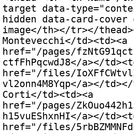
target data-type="conte
hidden data-card-cover 
image</th></tr></thead>
Montevecchi</td><td><a 
href="/pages/fzNtG91qct
ctfFhPqcwdJ8</a></td><td
href="/files/IoXFfCWtvl
vl2onn4M8Yqp</a></td></
Corti</td><td><a 
href="/pages/ZkOuo442h1
h15vuEShxnHI</a></td><td
href="/files/5rbBZMMNFd