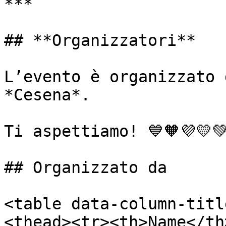
***

## **Organizzatori**

L’evento è organizzato 
*Cesena*.

Ti aspettiamo! 💙🧡💜💛💚
## Organizzato da

<table data-column-titl
<thead><tr><th>Name</th